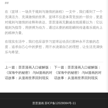
##
在《篮球：一场关于规则与激情的旅程》一文中，我们看到了一个
充满活力、充满激情的世界。篮球不仅是体育竞技的一部分，更是
对规则与激情的诠释和表达。歪歪漫画无删减在线观看以为：它以
规则为指导，用拼搏为动力，通过比赛的精彩瞬间传递着乐观向上
的精神力量。
在现实生活中，我们也应该学习篮球运动员们那种永不言败的态
度，追求自己心中的梦想，用汗水浇灌自己的理想，让生活充满快
乐与希望。
上一篇：歪歪漫画入口破解版：
下一篇：歪歪漫画入口破解版：
《深海中的秘密》:与bl漫画的对
《深海中的秘密》:与bl漫画的对
话故事：从漫画世界回到现实
话故事：从漫画世界回到现实
歪歪漫画
苏ICP备12028084号-11